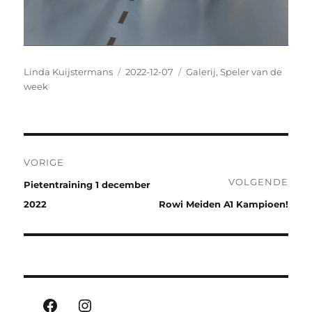
Auteur
Geplaatst
Categorieën
Linda Kuijstermans
2022-12-07
Galerij
,
Speler van de
op
week
Bericht
VORIGE
navigatie
VOLGENDE
Vorig
Pietentraining 1 december
bericht:
Volgend
2022
Rowi Meiden A1 Kampioen!
bericht:
Facebook
Instagram