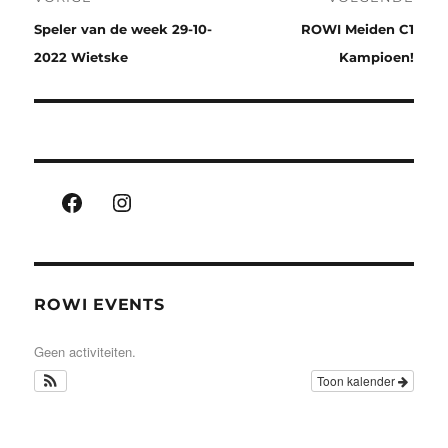
navigatie
Vorig
Volgend
Speler van de week 29-10-
ROWI Meiden C1
bericht:
bericht:
2022 Wietske
Kampioen!
Facebook
Instagram
ROWI EVENTS
Geen activiteiten.
Toon kalender