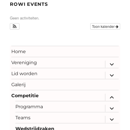
ROWI EVENTS
Geen activiteiten.
Toon kalender
Home
Vereniging
submenu
uitvouwe
Lid worden
submenu
uitvouwe
Galerij
Competitie
submenu
uitvouwe
Programma
submenu
uitvouwe
Teams
submenu
uitvouwe
Wedstrijdzaken