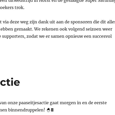
een uitwedstrijd in Horst en de geslaagde Super Saturda
oekers trok.
 via deze weg zijn dank uit aan de sponsoren die dit alle
ebben gemaakt. We rekenen ook volgend seizoen weer
e supporters, zodat we er samen opnieuw een succesvol
ctie
van onze paaseitjesactie gaat morgen in en de eerste
men binnendruppelen! 🐣🍫