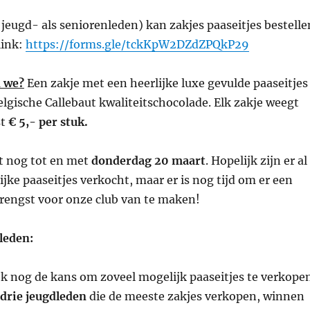
jeugd- als seniorenleden) kan zakjes paaseitjes bestelle
link:
https://forms.gle/tckKpW2DZdZPQkP29
 we?
Een zakje met een heerlijke luxe gevulde paaseitjes
lgische Callebaut kwaliteitschocolade. Elk zakje weegt
st
€ 5,- per stuk.
t nog tot en met
donderdag 20 maart
. Hopelijk zijn er al
ijke paaseitjes verkocht, maar er is nog tijd om er een
rengst voor onze club van te maken!
leden:
k nog de kans om zoveel mogelijk paaseitjes te verkopen
drie jeugdleden
die de meeste zakjes verkopen, winnen