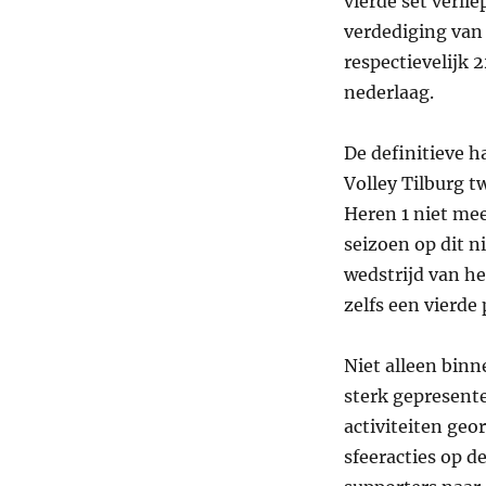
vierde set verl
verdediging van
respectievelijk 
nederlaag.
De definitieve h
Volley Tilburg t
Heren 1 niet me
seizoen op dit n
wedstrijd van he
zelfs een vierde
Niet alleen binn
sterk gepresente
activiteiten geo
sfeeracties op 