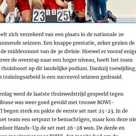
ft zich verzekerd van een plaats in de nationale 2e
 komende seizoen. Een knappe prestatie, zeker gezien de
 de middenmoot van de 3e divisie. Hoewel er vooraf enig
over de overstap naar een hoger niveau, heeft het team
thuishoort op dit landelijke podium. Dankzij toewijding
a trainingsarbeid is een succesvol seizoen gedraaid.
rdag werd de laatste thuiswedstrijd gespeeld tegen
ibune was weer goed gevuld met trouwe ROWI-
 begon sterk en pakte de eerste set met 25-23. In de
 het team een setpunt te bemachtigen, maar kon deze ni
ardoor Hands-Up de set met 26-28 won. De derde en