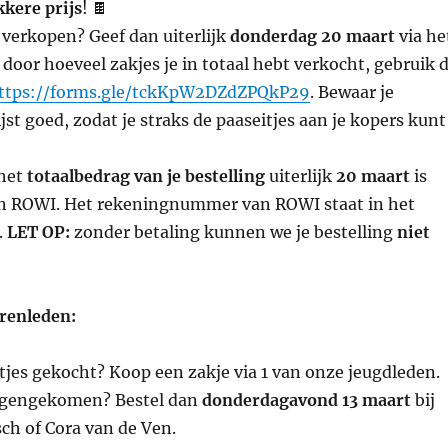
kkere prijs
! 🍫
 verkopen? Geef dan uiterlijk
donderdag 20 maart
via he
 door hoeveel zakjes je in totaal hebt verkocht, gebruik 
ttps://forms.gle/tckKpW2DZdZPQkP29
. Bewaar je
jst goed, zodat je straks de paaseitjes aan je kopers kunt
 het
totaalbedrag van je bestelling
uiterlijk
20 maart
is
n ROWI. Het rekeningnummer van ROWI staat in het
.
LET OP:
zonder betaling kunnen we je bestelling
niet
renleden:
jes gekocht? Koop een zakje via 1 van onze jeugdleden.
tegengekomen? Bestel dan
donderdagavond 13 maart
bij
ch of Cora van de Ven.