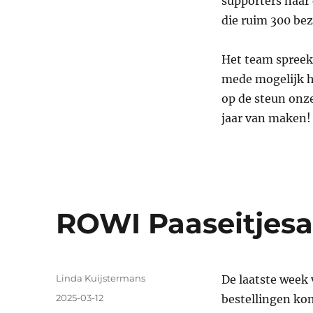
supporters naar 
die ruim 300 bez
Het team spreekt
mede mogelijk h
op de steun onz
jaar van maken!
ROWI Paaseitjesa
Auteur
Linda Kuijstermans
De laatste week 
Geplaatst
2025-03-12
bestellingen ko
op