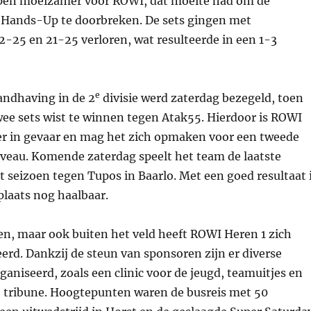
iepen moeizamer voor ROWI, dat moeite had om de
 Hands-Up te doorbreken. De sets gingen met
22-25 en 21-25 verloren, wat resulteerde in een 1-3
e
andhaving in de 2
divisie werd zaterdag bezegeld, toen
wee sets wist te winnen tegen Atak55. Hierdoor is ROWI
er in gevaar en mag het zich opmaken voor een tweede
iveau. Komende zaterdag speelt het team de laatste
t seizoen tegen Tupos in Baarlo. Met een goed resultaat 
 plaats nog haalbaar.
en, maar ook buiten het veld heeft ROWI Heren 1 zich
erd. Dankzij de steun van sponsoren zijn er diverse
rganiseerd, zoals een clinic voor de jeugd, teamuitjes en
de tribune. Hoogtepunten waren de busreis met 50