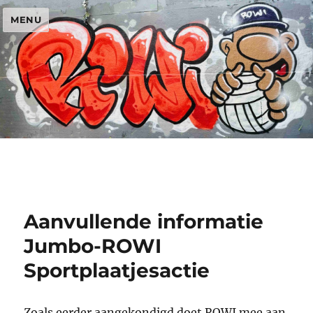
MENU
Aanvullende informatie
Jumbo-ROWI
Sportplaatjesactie
Zoals eerder aangekondigd doet ROWI mee aan