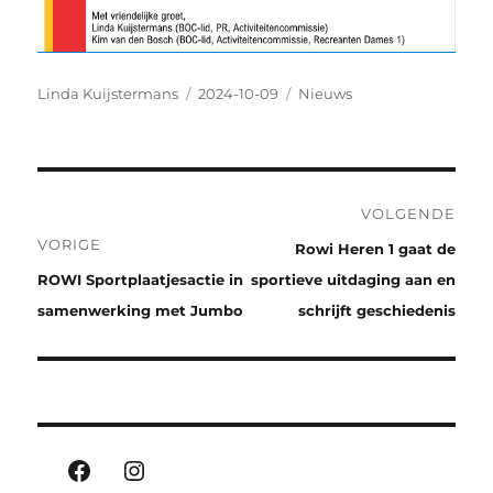
Auteur
Geplaatst
Categorieën
Linda Kuijstermans
2024-10-09
Nieuws
op
Bericht
VOLGENDE
navigatie
VORIGE
Volgend
Rowi Heren 1 gaat de
Vorig
bericht:
ROWI Sportplaatjesactie in
sportieve uitdaging aan en
bericht:
samenwerking met Jumbo
schrijft geschiedenis
Facebook
Instagram