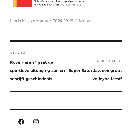
Auteur
Geplaatst
Categorieën
Linda Kuijstermans
2024-10-19
Nieuws
op
Bericht
VORIGE
navigatie
VOLGENDE
Vorig
Rowi Heren 1 gaat de
bericht:
Volgend
sportieve uitdaging aan en
Super Saturday: een groot
bericht:
schrijft geschiedenis
volleybalfeest!
Facebook
Instagram