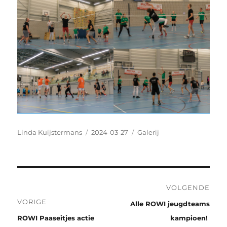
Auteur
Geplaatst
Categorieën
Linda Kuijstermans
2024-03-27
Galerij
op
Bericht
VOLGENDE
navigatie
VORIGE
Volgend
Alle ROWI jeugdteams
Vorig
bericht:
ROWI Paaseitjes actie
kampioen!